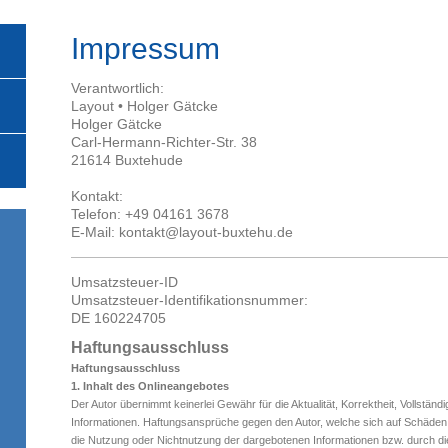
Impressum
Verantwortlich:
Layout • Holger Gätcke
Holger
Gätcke
Carl-Hermann-Richter-Str.
38
21614
Buxtehude
Kontakt:
Telefon:
+49 04161 3678
E-Mail:
kontakt@layout-buxtehu.de
Umsatzsteuer-ID
Umsatzsteuer-Identifikationsnummer:
DE 160224705
Haftungsausschluss
Haftungsausschluss
1. Inhalt des Onlineangebotes
Der Autor übernimmt keinerlei Gewähr für die Aktualität, Korrektheit, Vollständig
Informationen. Haftungsansprüche gegen den Autor, welche sich auf Schäden ma
die Nutzung oder Nichtnutzung der dargebotenen Informationen bzw. durch die