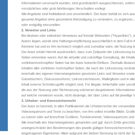
Informationen verursacht wurden, sind grundsätzlich ausgeschlossen, sofern 
vorsätzliches oder grob fahrlässiges Verschulden vorliegt.
Alle Angebote sind freibleibend und unverbindlich. Der Autor behält es sich aus
gesamte Angebot ohne gesonderte Ankündigung zu verändern, zu ergänzen, zu
oder endgültig einzustellen.
2. Verweise und Links
Bei direkten oder indirekten Verweisen auf fremde Webseiten ("Hyperlinks"),
Autors liegen, würde eine Haftungsverpflichtung ausschließlich in dem Fall in K
Kenntnis hat und es ihm technisch möglich und zumutbar wäre, die Nutzung im 
Der Autor erklärt hiermit ausdrücklich, dass zum Zeitpunkt der Linksetzung kei
Seiten erkennbar waren. Auf die aktuelle und zukünftige Gestaltung, die Inhal
verlinkten/verknüpften Seiten hat der Autor keinerlei Einfluss. Deshalb distanzi
Inhalten aller verlinkten /verknüpften Seiten, die nach der Linksetzung veränder
innerhalb des eigenen Internetangebotes gesetzten Links und Verweise sowie 
Gästebüchern, Diskussionsforen, Linkverzeichnissen, Mailinglisten und in a
Inhalt externe Schreibzugriffe möglich sind. Für illegale, fehlerhafte oder unv
die aus der Nutzung oder Nichtnutzung solcherart dargebotener Informationen e
auf welche verwiesen wurde, nicht derjenige, der über Links auf die jeweilige Ve
3. Urheber- und Kennzeichenrecht
Der Autor ist bestrebt, in allen Publikationen die Urheberrechte der verwende
Videosequenzen und Texte zu beachten, von ihm selbst erstellte Bilder, Gra
zu nutzen oder auf lizenzfreie Grafiken, Tondokumente, Videosequenzen und
Alle innerhalb des Internetangebotes genannten und ggf. durch Dritte gesch
uneingeschränkt den Bestimmungen des jeweils gültigen Kennzeichenrechts u
eingetragenen Eigentümer. Allein aufgrund der bloßen Nennung ist nicht der 