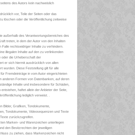
seitens des Autors kein nachweislich
drücklich vor, Teile der Seiten oder das
 löschen oder die Veröffentlichung zeitweise
 die außerhalb des Verantwortungsbereiches des
raft treten, in dem der Autor von den Inhalten
Falle rechtswidriger Inhalte zu verhindern.
ne illegalen Inhalte auf den zu verlinkenden
te oder die Urheberschaft der
ert er sich hiermit ausdrücklich von allen
t wurden. Diese Feststellung gilt für alle
für Fremdeinträge in vom Autor eingerichteten
llen anderen Formen von Datenbanken, auf deren
ollständige Inhalte und insbesondere für Schäden,
ntstehen, haftet allein der Anbieter der Seite,
röffentlichung lediglich verweist. .
ten Bilder, Grafiken, Tondokumente,
fiken, Tondokumente, Videosequenzen und Texte
 Texte zurückzugreifen.
ützten Marken- und Warenzeichen unterliegen
nd den Besitzrechten der jeweiligen
Schluss zu ziehen, dass Markenzeichen nicht